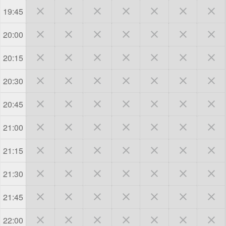







19:45







20:00







20:15







20:30







20:45







21:00







21:15







21:30







21:45







22:00