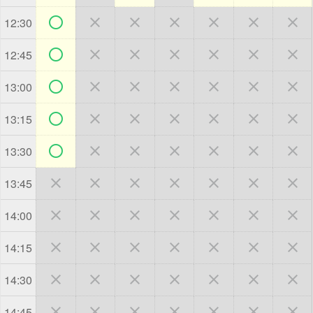







12:30







12:45







13:00







13:15







13:30







13:45







14:00







14:15







14:30







14:45