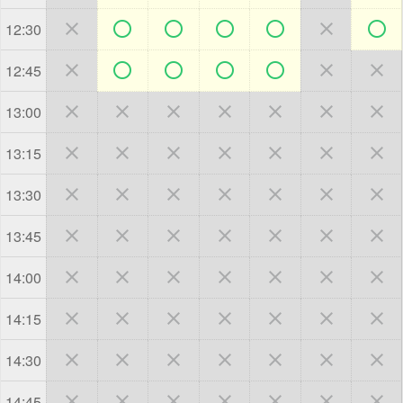







12:30







12:45







13:00







13:15







13:30







13:45







14:00







14:15







14:30







14:45