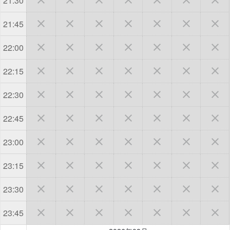
21:30







21:45







22:00







22:15







22:30







22:45







23:00







23:15







23:30







23:45