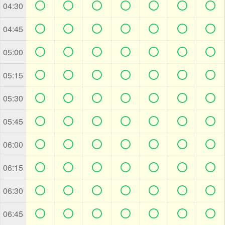







04:30







04:45







05:00







05:15







05:30







05:45







06:00







06:15







06:30







06:45