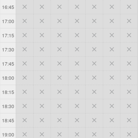







16:45







17:00







17:15







17:30







17:45







18:00







18:15







18:30







18:45







19:00