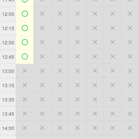







12:00







12:15







12:30







12:45







13:00







13:15







13:30







13:45







14:00