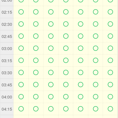







02:15







02:30







02:45







03:00







03:15







03:30







03:45







04:00







04:15