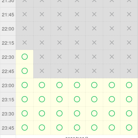
21:30







21:45







22:00







22:15







22:30







22:45







23:00







23:15







23:30







23:45