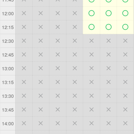







12:00







12:15







12:30







12:45







13:00







13:15







13:30







13:45







14:00