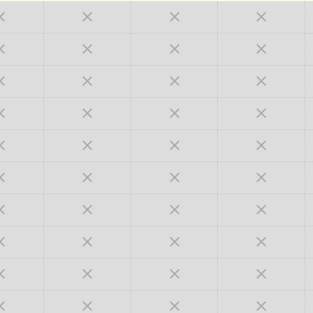







































