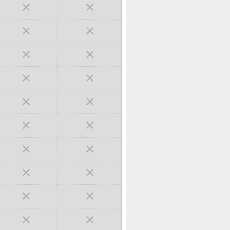



















