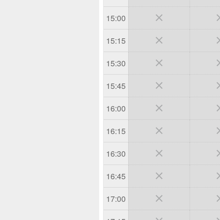

15:00

15:15

15:30

15:45

16:00

16:15

16:30

16:45

17:00