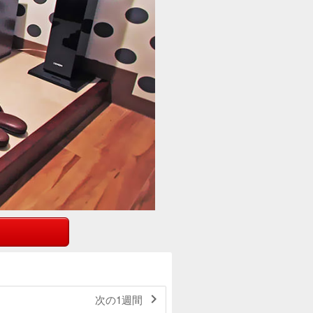

次の1週間