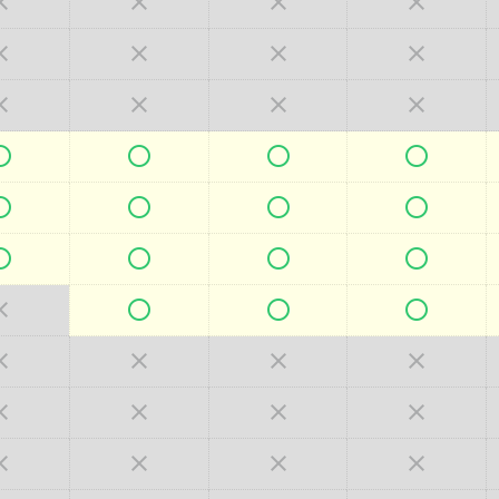







































