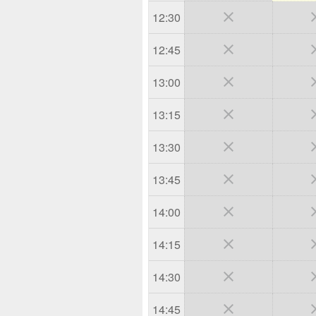

12:30

12:45

13:00

13:15

13:30

13:45

14:00

14:15

14:30

14:45