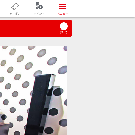
ポイント
クーポン
メニュー