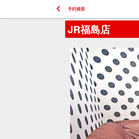

予約検索
JR福島店