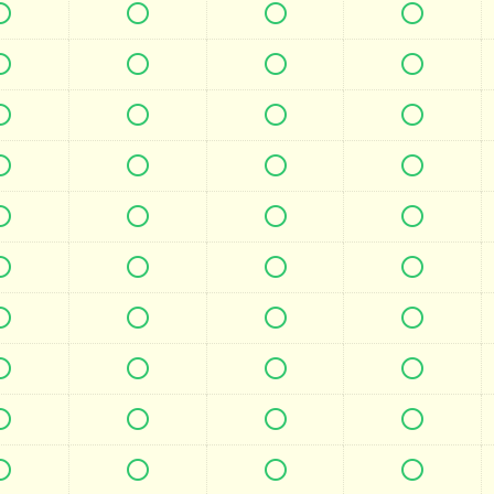







































