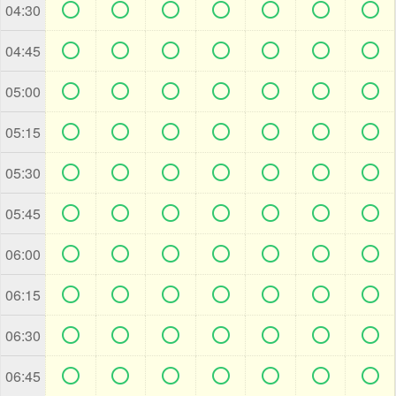







04:30







04:45







05:00







05:15







05:30







05:45







06:00







06:15







06:30







06:45