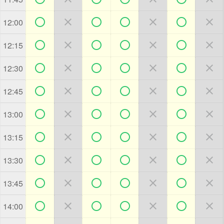







12:00







12:15







12:30







12:45







13:00







13:15







13:30







13:45







14:00