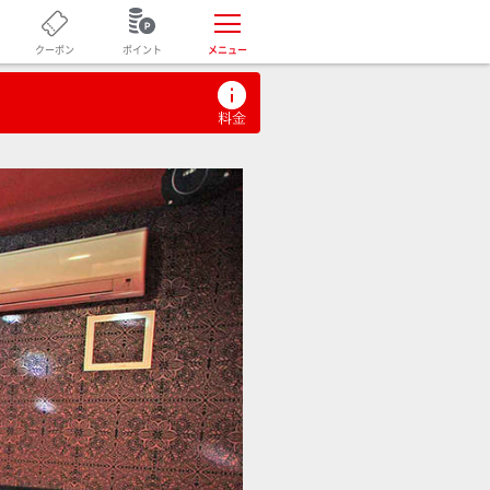
ポイント
クーポン
メニュー