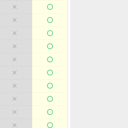



















