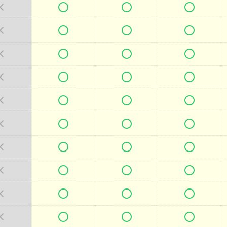







































