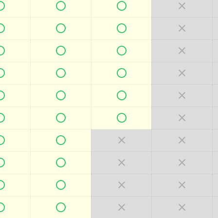







































