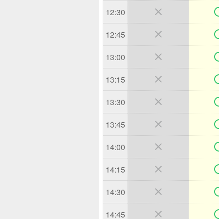

12:30

12:45

13:00

13:15

13:30

13:45

14:00

14:15

14:30

14:45