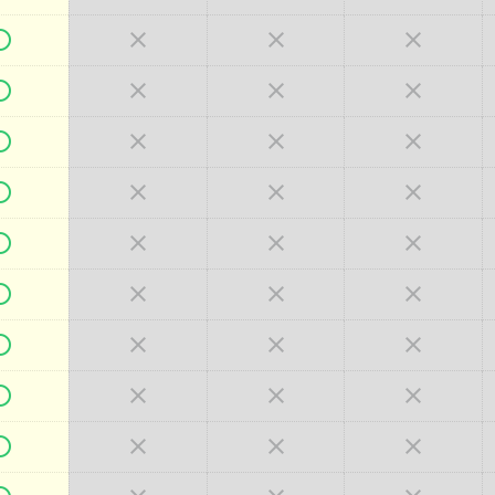



































