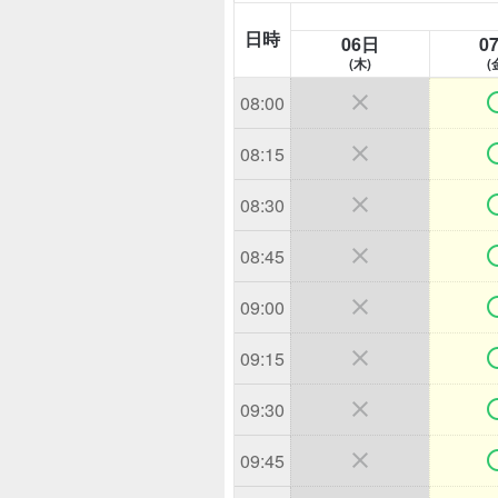
日時
06日
0
(木)
(

08:00

08:15

08:30

08:45

09:00

09:15

09:30

09:45