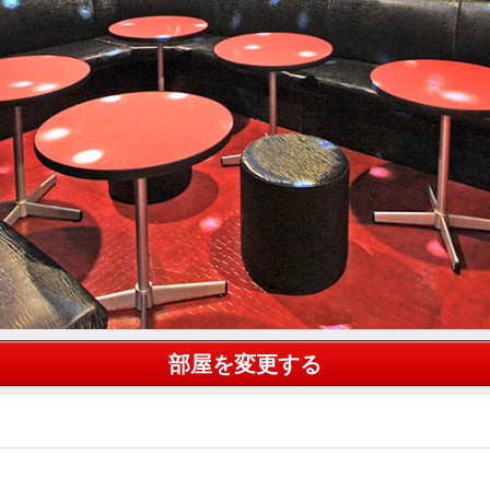
部屋を変更する