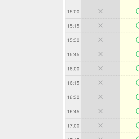

15:00

15:15

15:30

15:45

16:00

16:15

16:30

16:45

17:00