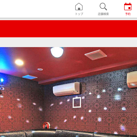
トップ
店舗検索
予約