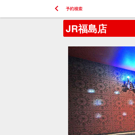

予約検索
JR福島店