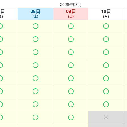
2026年08月
7日
08日
09日
10日
金)
(土)
(日)
(月)































