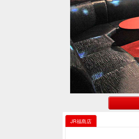
JR福島店