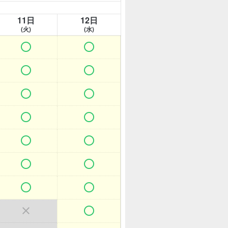
11日
12日
(火)
(水)















