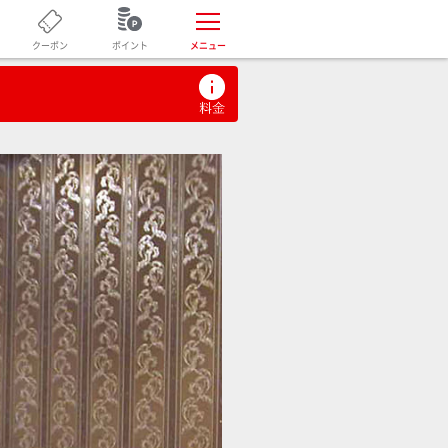
ポイント
クーポン
メニュー