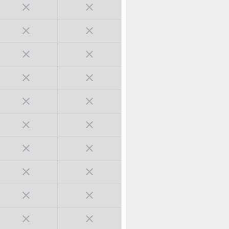



















