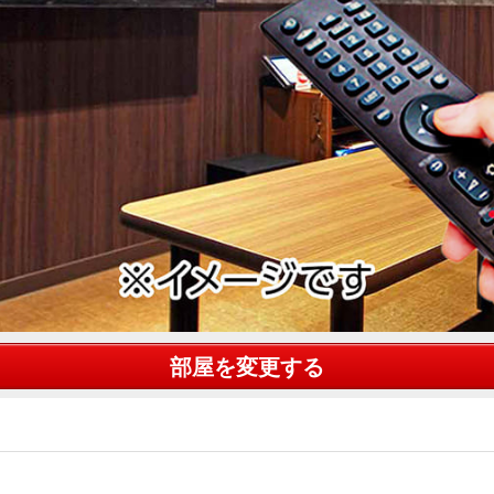
部屋を変更する