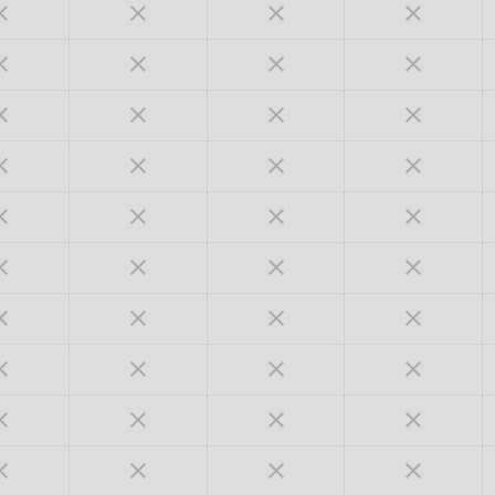







































