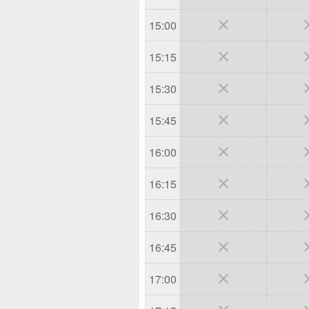

15:00

15:15

15:30

15:45

16:00

16:15

16:30

16:45

17:00