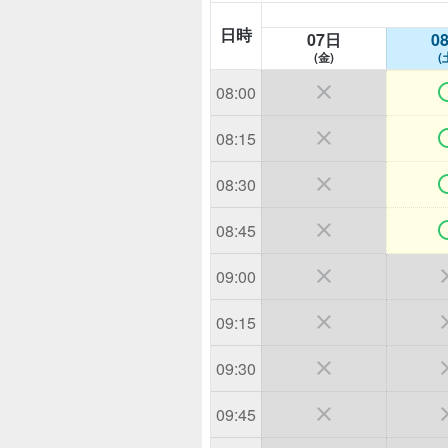
日時
07日
0
(金)
(

08:00

08:15

08:30

08:45

09:00

09:15

09:30

09:45