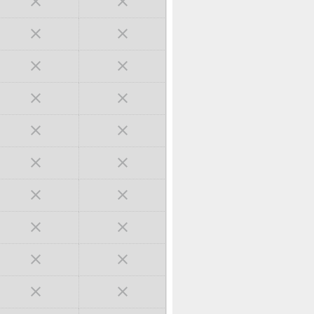



















