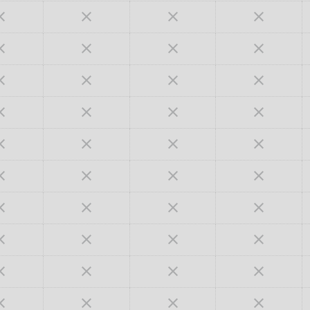







































