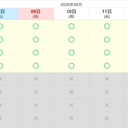
2026年08月
8日
09日
10日
11日
土)
(日)
(月)
(火)































