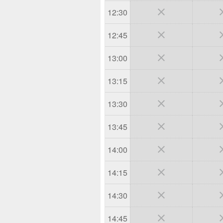

12:30

12:45

13:00

13:15

13:30

13:45

14:00

14:15

14:30

14:45