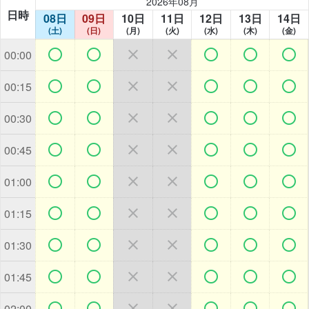
2026年08月
日時
08日
09日
10日
11日
12日
13日
14日
(土)
(日)
(月)
(火)
(水)
(木)
(金)







00:00







00:15







00:30







00:45







01:00







01:15







01:30







01:45







02:00