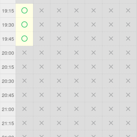







19:15







19:30







19:45







20:00







20:15







20:30







20:45







21:00







21:15






