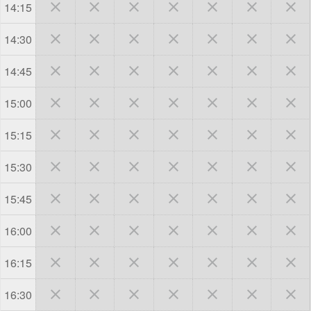







14:15







14:30







14:45







15:00







15:15







15:30







15:45







16:00







16:15







16:30