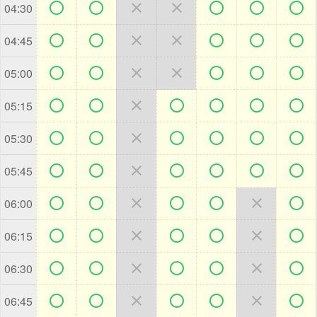







04:30







04:45







05:00







05:15







05:30







05:45







06:00







06:15







06:30







06:45