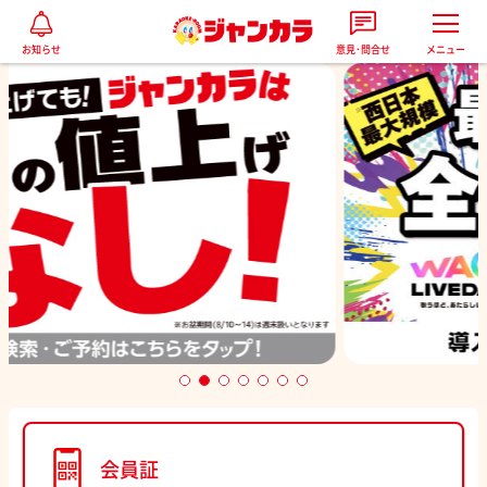
お知らせ
意見･問合せ
メニュー
1
2
3
4
5
6
7
会員証